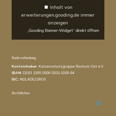
Inhalt von
erweiterungen.gooding.de immer
anzeigen
„Gooding Banner-Widget“ direkt öffnen
Bankverbindung
Kontoinhaber:
Katzenschutzgruppe Rostock-Ost e.V.
IBAN:
DE63 1305 0000 0201 0205 64
BIC:
NOLADE21ROS
Rechtliches