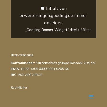
Inhalt von
erweiterungen.gooding.de immer
anzeigen
„Gooding Banner-Widget“ direkt öffnen
Bankverbindung
Kontoinhaber:
Katzenschutzgruppe Rostock-Ost e.V.
IBAN:
DE63 1305 0000 0201 0205 64
BIC:
NOLADE21ROS
Rechtliches